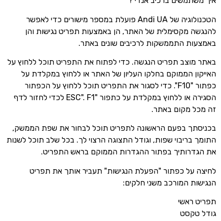
איך משתמשים ברכיב אנדי ?
הטכנולוגיה של Andi UA פועלת במספר מישורים כדי לאפשר
להנגשה מקסימלית של האתר, הן באמצעות תפריט נגישות והן
באמצעות התממשקות לרכיבים שונים באתר.
באתר מוצב תפריט הנגשה. כדי לפתוח את התפריט תוכל ללחוץ על
האייקון הממוקם בחלקו העליון של האתר או ללחוץ במקלדת על
כפתור "F10". כדי לסגור את התפריט תוכל ללחוץ על הכפתור
הסגירה או ללחוץ במקלדת על כתפור "ESC". F1 לכדי לחזור לדף
זה מכל מקום באתר.
בכניסתך בפעם הראשונה לתפריט תוכל לבחור את שפת הממשק,
התומך בריבוי שפות, וגודל התצוגה הרצוי לך. בכל שלב תוכל לשנות
את הגדרותיך בפתור ההגדרות הממוקם בראש התפריט.
לחיצה על כפתור "הפעלת הנגישות" תעביר אותך את תפריט
הנגישות המורכב משני חלקים:
תפריט ראשי
גודל טקסט