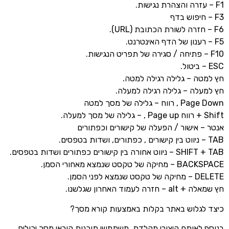
F1 – עזרה והצהרת נגישות.
F3 – חיפוש בדף
F6 – חזרה לשורת הכתובת (URL).
F5 – רענון של הדף האינטרנט.
F10 – פתיחה / סגירה של תפריט הנגישות.
ESC – ביטול.
חץ למטה – גלילה רגילה למטה.
חץ למעלה – גלילה רגילה למעלה.
Page Down , רווח – גלילה של מסך למטה
Shift + רווח Page up , – גלילה של מסך למעלה.
אנטר – אישור / הפעלה של קישורים וכפתורים
TAB – ניווט בין קישורים , כפתורים, ושדות בטפסים.
SHIFT + TAB – ניווט אחורה בין קישורים כפתורים ושדות בטפסים.
BACKSPACE – מחיקה של טקסט שנמצא מאחורי הסמן.
DELETE – מחיקה של טקסט שנמצא לפני הסמן.
חץ שמאלה + alt – חזרה לעמוד האחרון שגלשנו.
כיצד לגלוש באתר בקלות באמצעות קורא מסך?
בנוסף לאותם קיצורי מקלדת, משתמשי תוכנות קוראי מסך יכולים